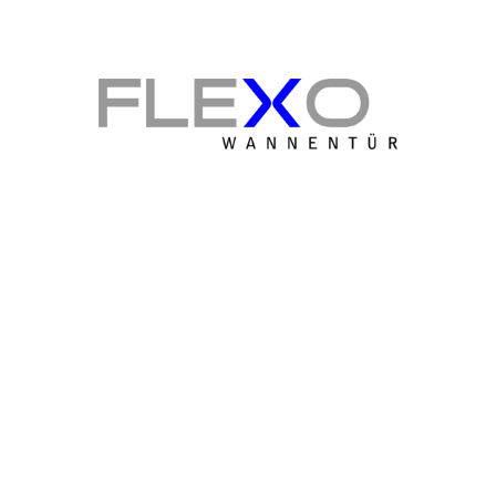
Wir machen Bäder glücklich!
Gratis & unverbindlich
Jetzt Beratungstermin bei Ihnen vor Ort
sichern! Individuelle Beratung zur Wannentür,
um für jede Situation die beste individuelle
Lösung für Sie zu finden.