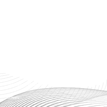
Partner werden
Impressum
Datenschutz
Standorte Österreich
Zentrale Steiermark
Standort Tirol
Standort Wien
Standort Niederösterreich
Standort Mautern
Schweiz