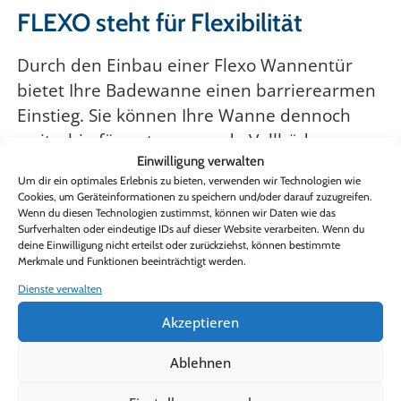
FLEXO steht für Flexibilität
Durch den Einbau einer Flexo Wannentür
bietet Ihre Badewanne einen barrierearmen
Einstieg. Sie können Ihre Wanne dennoch
weiterhin für entspannende Vollbäder
Einwilligung verwalten
nutzen, denn die Flexo Wannentür ist
Um dir ein optimales Erlebnis zu bieten, verwenden wir Technologien wie
selbstverständlich 100% wasser- dicht.
Cookies, um Geräteinformationen zu speichern und/oder darauf zuzugreifen.
Wenn du diesen Technologien zustimmst, können wir Daten wie das
Surfverhalten oder eindeutige IDs auf dieser Website verarbeiten. Wenn du
Einfache Montage in wenigen Stunden.
In
deine Einwilligung nicht erteilst oder zurückziehst, können bestimmte
Merkmale und Funktionen beeinträchtigt werden.
nur wenigen Stunden wird die Flexo
Dienste verwalten
Wannentüre genau auf Ihre Wünsche in die
bestehende Badewanne eingebaut, egal
Akzeptieren
welche Form die bestehende Wanne hat.
Der
Ablehnen
Einbau ist bei jeder Badewannenform
möglich.