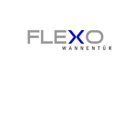
Wir machen Bäder glücklich!
Gratis & unverbindlich
Jetzt Beratungstermin bei Ihnen vor Ort
sichern! Individuelle Beratung zur Wannentür,
um für jede Situation die beste individuelle
Lösung für Sie zu finden.