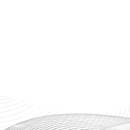
Partner werden
Impressum
Datenschutz
Standorte Österreich
Zentrale Steiermark
Standort Tirol
Standort Wien
Standort Niederösterreich
Standort Mautern
Schweiz