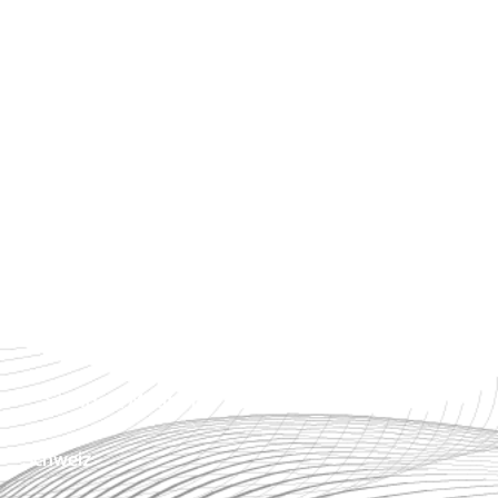
Partner werden
Impressum
Datenschutz
Standorte Österreich
Zentrale Steiermark
Standort Tirol
Standort Wien
Standort Niederösterreich
Standort Mautern
Schweiz