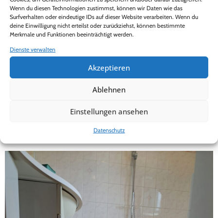
Wenn du diesen Technologien zustimmst, können wir Daten wie das
können.
Surfverhalten oder eindeutige IDs auf dieser Website verarbeiten. Wenn du
deine Einwilligung nicht erteilst oder zurückziehst, können bestimmte
Treten Sie unserem Netzwerk bei
und
Merkmale und Funktionen beeinträchtigt werden.
profitieren Sie von einer starken Marke,
Dienste verwalten
die sich durch Qualität und
Akzeptieren
Kundenzufriedenheit auszeichnet.
Kontaktieren Sie uns heute, um mehr über
Ablehnen
die Vorteile einer Partnerschaft zu
Einstellungen ansehen
erfahren und wie Sie Ihren Kundenkreis
erweitern.
Datenschutz