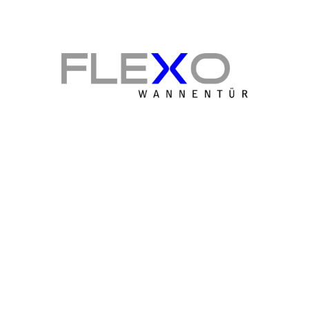
Wir machen Bäder glücklich!
Gratis & unverbindlich
Jetzt Beratungstermin bei Ihnen vor Ort
sichern! Individuelle Beratung zur Wannentür,
um für jede Situation die beste individuelle
Lösung für Sie zu finden.