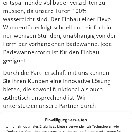
entspannende Vollbäder verzichten zu
müssen, da unsere Türen 100%
wasserdicht sind. Der Einbau einer Flexo
Wannentür erfolgt schnell und einfach in
nur wenigen Stunden, unabhängig von der
Form der vorhandenen Badewanne. Jede
Badewannenform ist für den Einbau
geeignet.
Durch die Partnerschaft mit uns können
Sie Ihren Kunden eine innovative Lösung
bieten, die sowohl funktional als auch
ästhetisch ansprechend ist. Wir
unterstützen unsere Partner durch
Schulungen und Marketingmaterialien, um
Einwilligung verwalten
sicherzustellen, dass sie optimal auf die
Um dir ein optimales Erlebnis zu bieten, verwenden wir Technologien wie
Bedürfnisse ihrer Kunden eingehen
Cookies, um Geräteinformationen zu speichern und/oder darauf zuzugreifen.