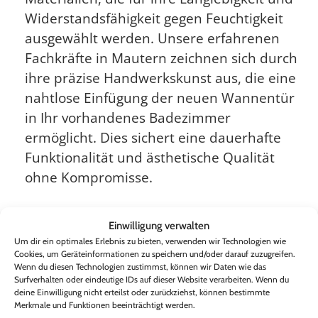
Widerstandsfähigkeit gegen Feuchtigkeit
ausgewählt werden. Unsere erfahrenen
Fachkräfte in Mautern zeichnen sich durch
ihre präzise Handwerkskunst aus, die eine
nahtlose Einfügung der neuen Wannentür
in Ihr vorhandenes Badezimmer
ermöglicht. Dies sichert eine dauerhafte
Funktionalität und ästhetische Qualität
ohne Kompromisse.
Schnelle und effiziente
Einwilligung verwalten
Umbauprozesse
Um dir ein optimales Erlebnis zu bieten, verwenden wir Technologien wie
Cookies, um Geräteinformationen zu speichern und/oder darauf zuzugreifen.
Wenn du diesen Technologien zustimmst, können wir Daten wie das
Flexodoor Mautern zeichnet sich durch
Surfverhalten oder eindeutige IDs auf dieser Website verarbeiten. Wenn du
deine Einwilligung nicht erteilst oder zurückziehst, können bestimmte
schnelle und effiziente Umbauprozesse
Merkmale und Funktionen beeinträchtigt werden.