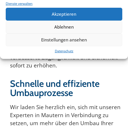
aus. In den meisten Fällen kann der
Dienste verwalten
Einbau der Wannentür innerhalb eines
Akzeptieren
Tages abgeschlossen werden, was Ihnen
minimale Unannehmlichkeiten und eine
Ablehnen
schnelle Rückkehr zu Ihrem Alltag
Einstellungen ansehen
ermöglicht. Unsere Prozesse sind darauf
ausgelegt, Ihre Lebensqualität durch
Datenschutz
verbesserte Zugänglichkeit und Sicherheit
sofort zu erhöhen.
Schnelle und effiziente
Umbauprozesse
Wir laden Sie herzlich ein, sich mit unseren
Experten in Mautern in Verbindung zu
setzen, um mehr über den Umbau Ihrer