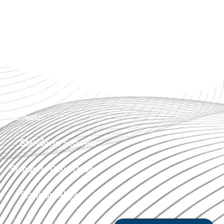
Standort Tirol
Standort Wien
Standort Niederösterreich
Standort Mautern
Schweiz
Standorte Schweiz
Standorte Deutschland
Standort Allgäu